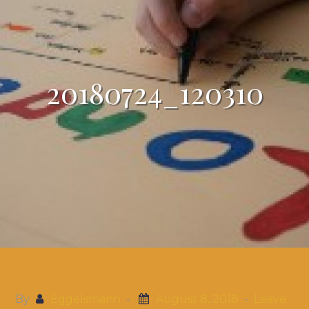
20180724_120310
By
Eggelsmann
August 8, 2018
Leave