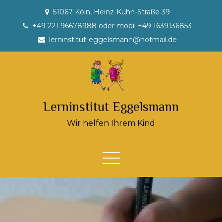
Skip
51067 Köln, Heinz-Kühn-Straße 39
to
+49 221 96678988 oder mobil +49 1639136853
content
lerninstitut-eggelsmann@hotmail.de
Lerninstitut Eggelsmann
Wir helfen Ihrem Kind