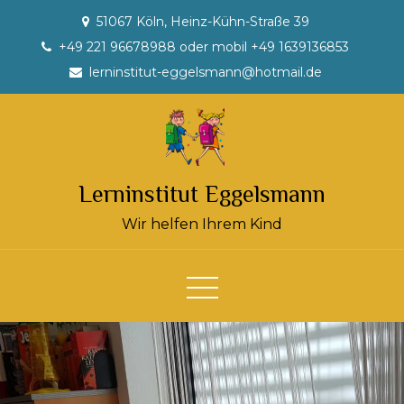
Skip
51067 Köln, Heinz-Kühn-Straße 39
to
+49 221 96678988 oder mobil +49 1639136853
content
lerninstitut-eggelsmann@hotmail.de
Lerninstitut Eggelsmann
Wir helfen Ihrem Kind