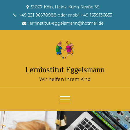
Skip
51067 Köln, Heinz-Kühn-Straße 39
to
+49 221 96678988 oder mobil +49 1639136853
content
lerninstitut-eggelsmann@hotmail.de
Lerninstitut Eggelsmann
Wir helfen Ihrem Kind